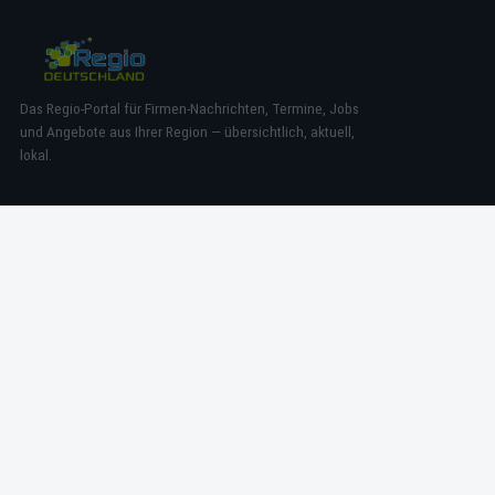
Das Regio-Portal für Firmen-Nachrichten, Termine, Jobs
und Angebote aus Ihrer Region — übersichtlich, aktuell,
lokal.
NAVIGATION
News
Termine
Angebote
Jobs
RECHTLICHES
Impressum