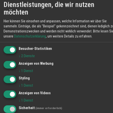
als Geschenk für Weinliebhaber, als außergewöhnliches
Dienstleistungen, die wir nutzen
Date oder einfach zur eigenen Horizonterweiterung –
möchten
das Sensorik-Seminar mit Natalie Lumpp ist eine
einmalige Gelegenheit, tiefer in die faszinierende Welt
Hier können Sie einsehen und anpassen, welche Information wir über Sie
sammeln. Einträge, die als "Beispiel" gekennzeichnet sind, dienen lediglich z
der Weine einzutauchen. Die Kombination aus
Demonstrationszwecken und werden nicht wirklich verwendet.
Bitte lesen Si
fundiertem Fachwissen, praktischer Verkostung und
unsere
Datenschutzerklärung
, um weitere Details zu erfahren.
kulinarischem Genuss in der stilvollen Umgebung der
World of Living macht diesen Abend zu einem
Besucher-Statistiken
unvergesslichen Erlebnis.
↓
2
Dienste
Weitere Informationen erhalten Sie unter Telefon
Anzeigen von Werbung
07853/830 oder direkt in der World of Living
↓
1
Dienst
Styling
RegioTipp
Sensorik
Seminar
Sommeliére
↓
1
Dienst
TEILEN
Anzeigen von Videos
↓
1
Dienst
Sicherheit
(immer erforderlich)
Regio Ortenau