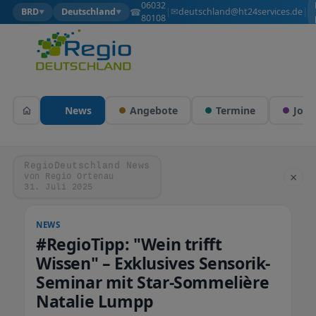
06032
✉
☎
deutschland@ht24services.de
BRD
Deutschland
|
|
▼
▼
80108
News
Angebote
Termine
Jobs
RegioDeutschland News
×
von Regio Ortenau
31. Juli 2025
NEWS
#RegioTipp: "Wein trifft
Wissen" – Exklusives Sensorik-
Seminar mit Star-Sommelière
Natalie Lumpp