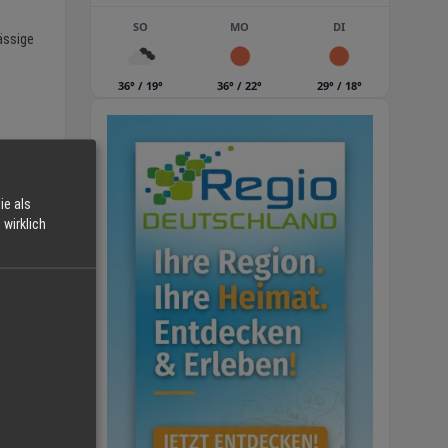
SO
MO
DI
ässige
36° / 19°
36° / 22°
29° / 18°
ie als
wirklich