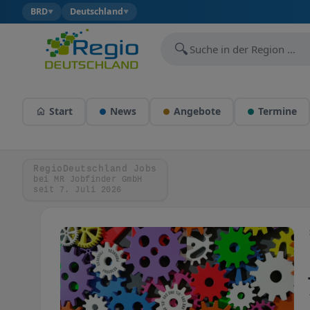
BRD
Deutschland
▼
▼
🔍
Start
News
Angebote
Termine
RegioDeutschland Jobs
bei MR Jobfinder GmbH
seit 7. Juli 2026