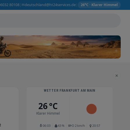
✉
06032 80108
deutschland@ht24services.de
|
|
26°C · Klarer Himmel
×
WETTER FRANKFURT AM MAIN
26 °C
Klarer Himmel
t
06:03
43 %
O 2 km/h
20:57