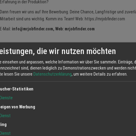
Erfahrung in der Produktion?
Dann freuen wir uns auf Ihre Bewerbung. Deine Chance, Langfristige und zuverl
Mitarbeit sind uns wichtig. Komm ins Team! Web: https://mrjobfinder.com
E-Mail:
info@mrjobfinder.com, Web: mrjobfinder.com
eistungen, die wir nutzen möchten
e einsehen und anpassen, welche Information wir über Sie sammeln. Einträge, d
ennzeichnet sind, dienen lediglich zu Demonstrationszwecken und werden nicht 
tte lesen Sie unsere
Datenschutzerklärung
, um weitere Details zu erfahren.
ucher-Statistiken
Dienste
eigen von Werbung
ewerbung
Ortenau
Arbeitsplatz
Dienst
ling
Dienst