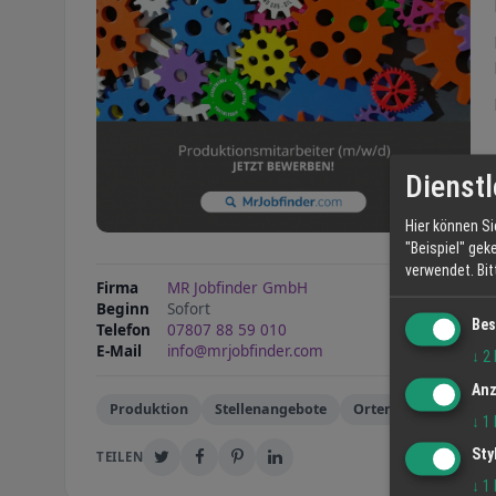
Dienstl
Hier können Si
"Beispiel" gek
verwendet.
Bi
Firma
MR Jobfinder GmbH
Beginn
Sofort
Bes
Telefon
07807 88 59 010
E-Mail
info@mrjobfinder.com
↓
2
Anz
Produktion
Stellenangebote
Ortenau
Job
B
↓
1
Sty
TEILEN
↓
1