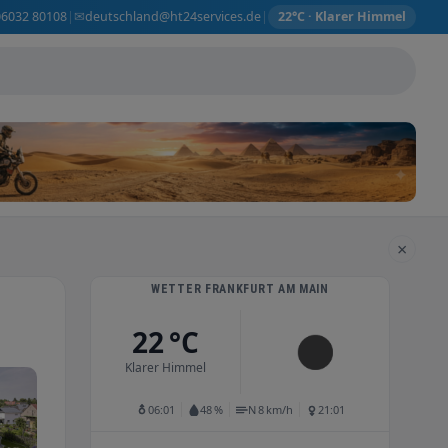
✉
06032 80108
deutschland@ht24services.de
|
|
22°C · Klarer Himmel
×
WETTER FRANKFURT AM MAIN
22 °C
Klarer Himmel
06:01
48 %
N 8 km/h
21:01