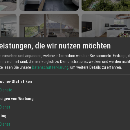
eistungen, die wir nutzen möchten
e einsehen und anpassen, welche Information wir über Sie sammeln. Einträge, d
ennzeichnet sind, dienen lediglich zu Demonstrationszwecken und werden nicht 
tte lesen Sie unsere
Datenschutzerklärung
, um weitere Details zu erfahren.
ucher-Statistiken
Dienste
rtal-Schweighausen ist auf den schlüsselfertigen Hausbau spezialisiert, ger
eigen von Werbung
sowie Sanierungen. Ob Wohnhäuser, Gewerbebauten oder Kommunalgebäude: Jed
Dienst
t Ihnen zusammen einen auf Sie passend zugeschnittenen Entwurf ganz nach I
ktenpläne weiter für Sie aus. Auf unserer Homepage erhalten Sie einen Überb
ling
us Holz verwirklichen dürfen. Wir beraten Sie gerne ! Ihr Elztal-
Dienst