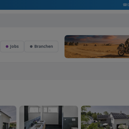
☎
Jobs
Branchen