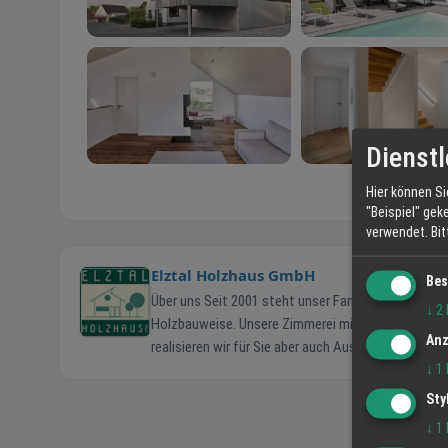
Dienstl
Hier können Si
"Beispiel" gek
verwendet.
Bi
Elztal Holzhaus GmbH
Bes
Über uns Seit 2001 steht unser Familienunternehmen für qualitativ hochwertige und individuelle Holzhäuser in ökologischer
↓
2
Holzbauweise. Unsere Zimmerei mit Sitz in Schutte
Anz
realisieren wir für Sie aber auch Ausbauhäuser 
↓
1
Elztal Wohnhaus ist ein Unikat! Wir entwickeln mi
Wünschen oder arbeiten bereits bestehende Archite
Sty
über unsere Leistungen. Wir freuen uns, wenn wir auch Ihr Traumhaus a
↓
1
Holzhaus Team