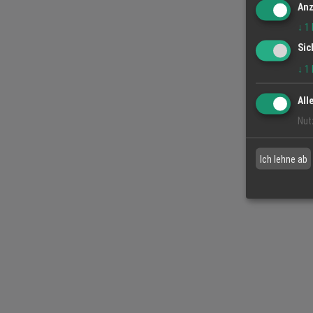
Anz
↓
1
Sic
↓
1
All
Nut
Ich lehne ab