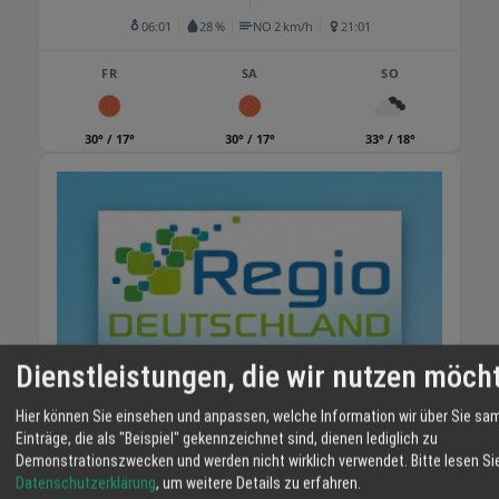
uns selbstverständlich gerne um Ihr Gepäck -
06:01
28 %
NO 2 km/h
21:01
ohne Extrakosten! Unseren Beförderungs-
Service können Sie rund um die Uhr, an 365
FR
SA
SO
Tagen im Jahr buchen. Wir freuen uns, Sie
recht bald auf dem Weg zum oder vom
30° / 17°
30° / 17°
33° / 18°
Flughafen begrüßen zu dürfen.
Dienstleistungen, die wir nutzen möch
Hier können Sie einsehen und anpassen, welche Information wir über Sie sa
Einträge, die als "Beispiel" gekennzeichnet sind, dienen lediglich zu
Demonstrationszwecken und werden nicht wirklich verwendet.
Bitte lesen Si
Datenschutzerklärung
, um weitere Details zu erfahren.