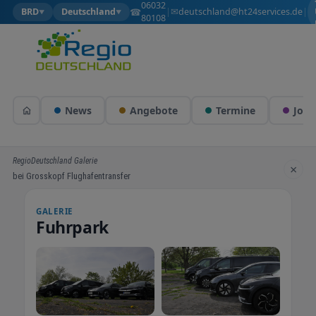
06032
✉
☎
deutschland@ht24services.de
BRD
Deutschland
|
|
▼
▼
80108
News
Angebote
Termine
Jobs
RegioDeutschland Galerie
×
bei Grosskopf Flughafentransfer
GALERIE
Fuhrpark