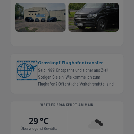
Grosskopf Flughafentransfer
Seit 1989! Entspannt und sicher ans Ziel!
Steigen Sie ein! Wie komme ich zum
Flughafen? Öffentliche Verkehrsmittel sind
oft zu umständlich. Die Parkplatzsuche
kostet Zeit und ist teuer. Koffer schleppen.
Kein relaxter Beginn einer Geschäftsreise!
WETTER FRANKFURT AM MAIN
Kein guter Start in den Urlaub! Wir fahren Sie
29 °C
mit neutralen, werbefreien PKWs mit
komfortabler Innenausstattung und neuester
Überwiegend Bewölkt
Technik. Wir kümmern