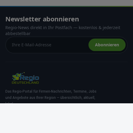
Newsletter abonnieren
Regio-News direkt in Ihr Postfach — kostenlos & jederzeit
abbestellbar
Abonnieren
Das Regio-Portal für Firmen-Nachrichten, Termine, Jobs
und Angebote aus Ihrer Region — übersichtlich, aktuell,
lokal.
NAVIGATION