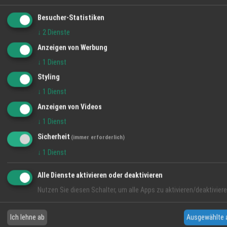
Besucher-Statistiken
↓
2
Dienste
Anzeigen von Werbung
↓
1
Dienst
Styling
↓
1
Dienst
Anzeigen von Videos
↓
1
Dienst
Sicherheit
(immer erforderlich)
↓
1
Dienst
Alle Dienste aktivieren oder deaktivieren
Nutzen Sie diesen Schalter, um alle Apps zu aktivieren/deaktiviere
Ich lehne ab
Ausgewählte 